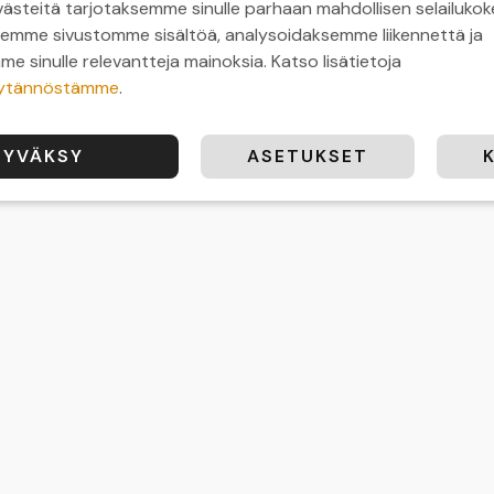
steitä tarjotaksemme sinulle parhaan mahdollisen selailuko
LISÄÄ KORIIN
LISÄÄ KORIIN
mme sivustomme sisältöä, analysoidaksemme liikennettä ja
 sinulle relevantteja mainoksia. Katso lisätietoja
äytännöstämme
.
HYVÄKSY
ASETUKSET