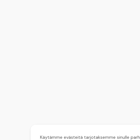
Käytämme evästeitä tarjotaksemme sinulle parh