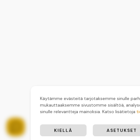
Käytämme evästeitä tarjotaksemme sinulle parh
mukauttaaksemme sivustomme sisältöä, analys
sinulle relevantteja mainoksia. Katso lisätietoja
t
KIELLÄ
ASETUKSET