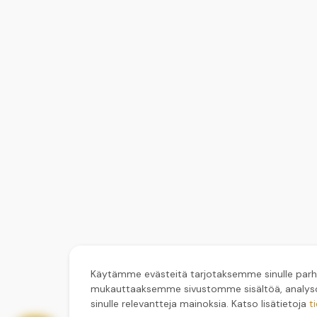
Käytämme evästeitä tarjotaksemme sinulle parh
mukauttaaksemme sivustomme sisältöä, analys
sinulle relevantteja mainoksia. Katso lisätietoja
t