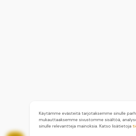
Käytämme evästeitä tarjotaksemme sinulle parh
mukauttaaksemme sivustomme sisältöä, analys
sinulle relevantteja mainoksia. Katso lisätietoja
t