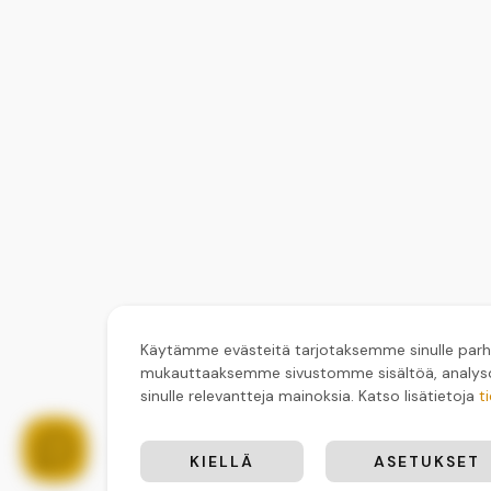
Käytämme evästeitä tarjotaksemme sinulle parh
mukauttaaksemme sivustomme sisältöä, analys
sinulle relevantteja mainoksia. Katso lisätietoja
t
KIELLÄ
ASETUKSET